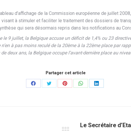
 tableau d’affichage de la Commission européenne de juillet 2008
visant à stimuler et faciliter le traitement des dossiers de tran
thèse qui sera désormais repris dans les notifications au Cons
e 9 juillet, la Belgique accuse un déficit de 1,4% ou 23 directi
n’en à pas moins reculé de la 20ème à la 22ème place par rappor
s de deux ans, la Belgique occupe l’avant-dernière place au nivea
Partager cet article
Partager
Partager
Partager
Partager
Partager
sur
sur
sur
sur
sur
Facebook
Twitter
Pinterest
WhatsApp
LinkedIn
Le Secrétaire d’Et