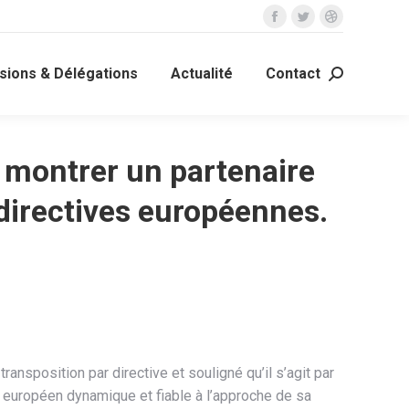
La
La
La
page
page
page
ions & Délégations
Actualité
Contact
Facebook
Twitter
Dribble
Recherche
s'ouvre
s'ouvre
s'ouvre
:
dans
dans
dans
une
une
une
se montrer un partenaire
nouvelle
nouvelle
nouvelle
fenêtre
fenêtre
fenêtre
 directives européennes.
ansposition par directive et souligné qu’il s’agit par
e européen dynamique et fiable à l’approche de sa