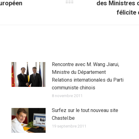
européen
des Ministres d
Article
suivant
félicite
:
Rencontre avec M. Wang Jiarui,
Ministre du Département
Relations internationales du Parti
communiste chinois
8 novembre 2011
Surfez sur le tout nouveau site
Chastel.be
19 septembre 2011