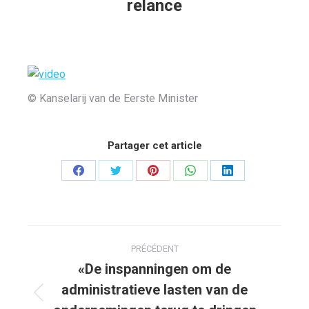
relance
Vous êtes ici :
© Kanselarij van de Eerste Minister
Partager cet article
Partager
Partager
Partager
Partager
Partager
sur
sur
sur
sur
sur
Facebook
Twitter
Pinterest
WhatsApp
LinkedIn
Navigation
PRÉCÉDENT
article
«De inspanningen om de
administratieve lasten van de
Article