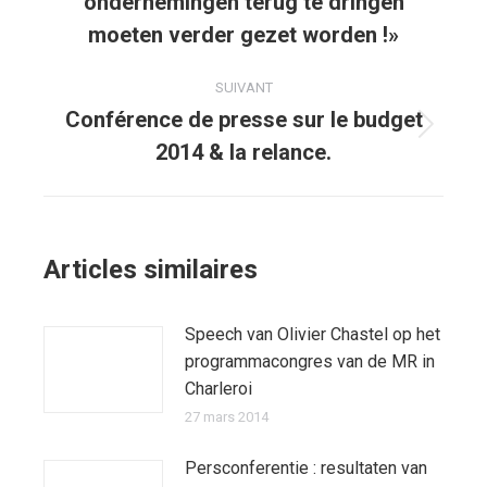
ondernemingen terug te dringen
précédent
moeten verder gezet worden !»
:
SUIVANT
Conférence de presse sur le budget
Article
2014 & la relance.
suivant
:
Articles similaires
Speech van Olivier Chastel op het
programmacongres van de MR in
Charleroi
27 mars 2014
Persconferentie : resultaten van