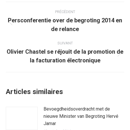
Facebook
Twitter
Pinterest
WhatsApp
LinkedIn
Navigation
PRÉCÉDENT
article
Persconferentie over de begroting 2014 en
Article
de relance
précédent
:
SUIVANT
Olivier Chastel se réjouit de la promotion de
Article
la facturation électronique
suivant
:
Articles similaires
Bevoegdheidsoverdracht met de
nieuwe Minister van Begroting Hervé
Jamar