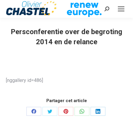
Recherche
:
Persconferentie over de begroting
2014 en de relance
Vous êtes ici :
[nggallery id=486]
Partager cet article
Partager
Partager
Partager
Partager
Partager
sur
sur
sur
sur
sur