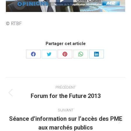
© RTBF
Partager cet article
Partager
Partager
Partager
Partager
Partager
sur
sur
sur
sur
sur
Facebook
Twitter
Pinterest
WhatsApp
LinkedIn
Navigation
PRÉCÉDENT
article
Forum for the Future 2013
Article
précédent
:
SUIVANT
Séance d’information sur l’accès des PME
Article
aux marchés publics
suivant