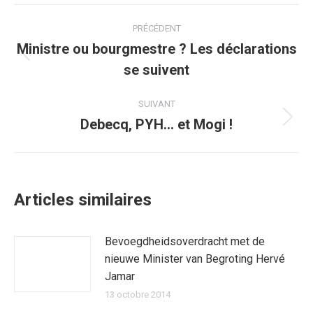
Facebook
Twitter
Pinterest
WhatsApp
LinkedIn
Navigation
PRÉCÉDENT
article
Ministre ou bourgmestre ? Les déclarations
Article
se suivent
précédent
:
SUIVANT
Debecq, PYH… et Mogi !
Article
suivant
:
Articles similaires
Bevoegdheidsoverdracht met de
nieuwe Minister van Begroting Hervé
Jamar
13 octobre 2014