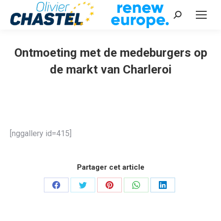
Recherche
:
Ontmoeting met de medeburgers op
de markt van Charleroi
Vous êtes ici :
[nggallery id=415]
Partager cet article
Partager
Partager
Partager
Partager
Partager
sur
sur
sur
sur
sur