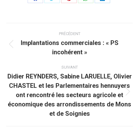
Partager
Partager
Partager
Partager
Partager
sur
sur
sur
sur
sur
Facebook
Twitter
Pinterest
WhatsApp
LinkedIn
Navigation
PRÉCÉDENT
article
Implantations commerciales : « PS
Article
incohérent »
précédent
:
SUIVANT
Didier REYNDERS, Sabine LARUELLE, Olivier
CHASTEL et les Parlementaires hennuyers
ont rencontré les secteurs agricole et
Article
suivant
économique des arrondissements de Mons
:
et de Soignies