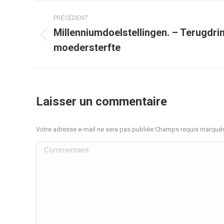
Navigation
PRÉCÉDENT
article
Millenniumdoelstellingen. – Terugdri
Article
moedersterfte
précédent
:
Laisser un commentaire
Votre adresse e-mail ne sera pas publiée Champs requis marqué
Commentaire