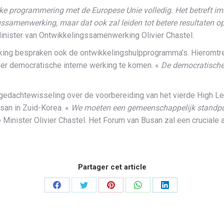
ijke programmering met de Europese Unie volledig. Het betreft 
gssamenwerking, maar dat ook zal leiden tot betere resultaten op
Minister van Ontwikkelingssamenwerking Olivier Chastel.
ng bespraken ook de ontwikkelingshulpprogramma’s. Hieromtre
er democratische interne werking te komen. «
De democratische
dachtewisseling over de voorbereiding van het vierde High Leve
an in Zuid-Korea. «
We moeten een gemeenschappelijk standpu
e Minister Olivier Chastel. Het Forum van Busan zal een cruciale 
Partager cet article
Partager
Partager
Partager
Partager
Partager
sur
sur
sur
sur
sur
Facebook
Twitter
Pinterest
WhatsApp
LinkedIn