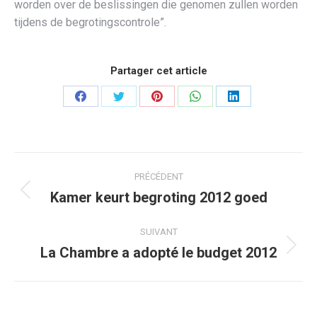
worden over de beslissingen die genomen zullen worden
tijdens de begrotingscontrole”.
Partager cet article
Partager
Partager
Partager
Partager
Partager
sur
sur
sur
sur
sur
Facebook
Twitter
Pinterest
WhatsApp
LinkedIn
Navigation
PRÉCÉDENT
article
Kamer keurt begroting 2012 goed
Article
précédent
:
SUIVANT
La Chambre a adopté le budget 2012
Article
suivant
: