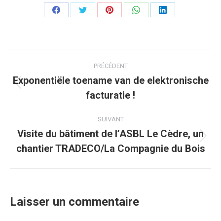
Partager
Partager
Partager
Partager
Partager
sur
sur
sur
sur
sur
Facebook
Twitter
Pinterest
WhatsApp
LinkedIn
Navigation
PRÉCÉDENT
article
Exponentiële toename van de elektronische
Article
facturatie !
précédent
:
SUIVANT
Visite du bâtiment de l’ASBL Le Cèdre, un
Article
chantier TRADECO/La Compagnie du Bois
suivant
:
Laisser un commentaire