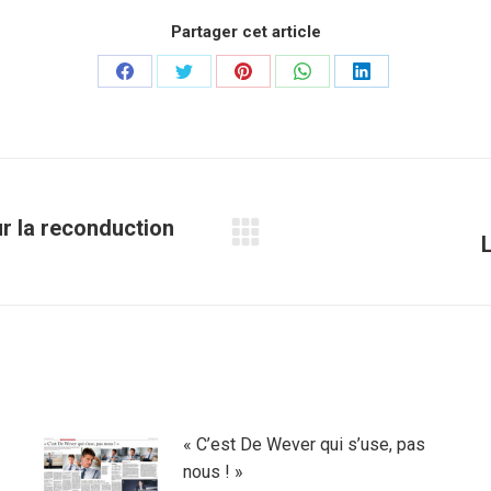
Partager cet article
Partager
Partager
Partager
Partager
Partager
sur
sur
sur
sur
sur
Facebook
Twitter
Pinterest
WhatsApp
LinkedIn
ur la reconduction
Article
suivant
:
« C’est De Wever qui s’use, pas
nous ! »