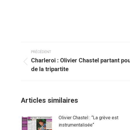
Navigation
PRÉCÉDENT
article
Charleroi : Olivier Chastel partant po
Article
de la tripartite
précédent
:
Articles similaires
Olivier Chastel : “La grève est
instrumentalisée“