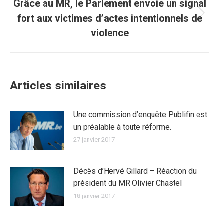
Grâce au MR, le Parlement envoie un signal
fort aux victimes d’actes intentionnels de
Article
suivant
violence
:
Articles similaires
Une commission d’enquête Publifin est
un préalable à toute réforme.
27 janvier 2017
Décès d’Hervé Gillard – Réaction du
président du MR Olivier Chastel
18 janvier 2017