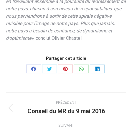
en travaillant ensemble à la poursuite du redressement de
notre pays, chacun à son niveau de responsabilités, que
nous parviendrons à sortir de cette spirale négative
nuisible pour l’image de notre pays. Plus que jamais,
notre pays a besoin de confiance, de dynamisme et
d’optimisme»
, conclut Olivier Chastel.
Partager cet article
Partager
Partager
Partager
Partager
Partager
sur
sur
sur
sur
sur
Facebook
Twitter
Pinterest
WhatsApp
LinkedIn
Navigation
PRÉCÉDENT
article
Conseil du MR du 9 mai 2016
Article
précédent
:
SUIVANT