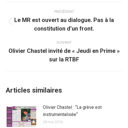
Facebook
Twitter
Pinterest
WhatsApp
LinkedIn
Navigation
PRÉCÉDENT
article
Le MR est ouvert au dialogue. Pas à la
Article
constitution d’un front.
précédent
:
SUIVANT
Olivier Chastel invité de « Jeudi en Prime »
Article
sur la RTBF
suivant
:
Articles similaires
Olivier Chastel : “La grève est
instrumentalisée“
28 mai 2016