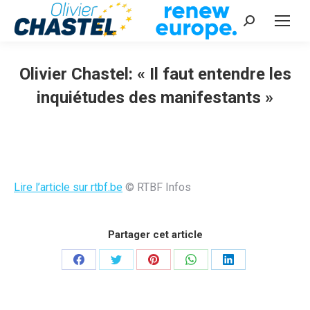
Recherche
:
Olivier Chastel: « Il faut entendre les
inquiétudes des manifestants »
Vous êtes ici :
Lire l’article sur rtbf.be
© RTBF Infos
Partager cet article
Partager
Partager
Partager
Partager
Partager
sur
sur
sur
sur
sur