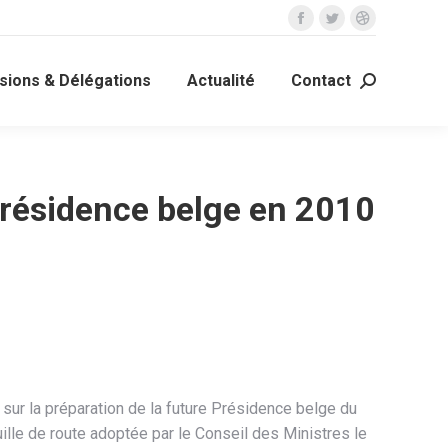
La
La
La
page
page
page
ions & Délégations
Actualité
Contact
Facebook
Twitter
Dribble
Recherche
s'ouvre
s'ouvre
s'ouvre
:
dans
dans
dans
une
une
une
nouvelle
nouvelle
nouvelle
 Présidence belge en 2010
fenêtre
fenêtre
fenêtre
 sur la préparation de la future Présidence belge du
ille de route adoptée par le Conseil des Ministres le