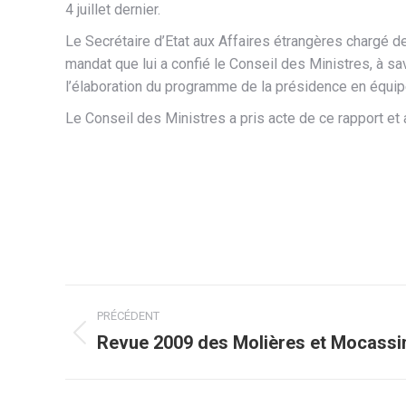
4 juillet dernier.
Le Secrétaire d’Etat aux Affaires étrangères chargé d
mandat que lui a confié le Conseil des Ministres, à sa
l’élaboration du programme de la présidence en équip
Le Conseil des Ministres a pris acte de ce rapport et a
Navigation
PRÉCÉDENT
article
Revue 2009 des Molières et Mocassi
Article
précédent
: