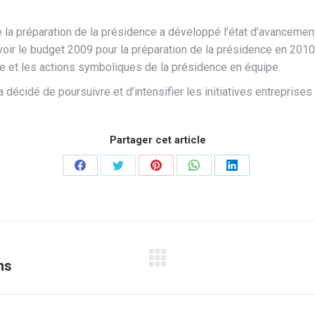
e la préparation de la présidence a développé l’état d’avancemen
voir le budget 2009 pour la préparation de la présidence en 2010,
e et les actions symboliques de la présidence en équipe.
 décidé de poursuivre et d’intensifier les initiatives entreprise
Partager cet article
Partager
Partager
Partager
Partager
Partager
sur
sur
sur
sur
sur
Facebook
Twitter
Pinterest
WhatsApp
LinkedIn
ns
Article
suivant
: