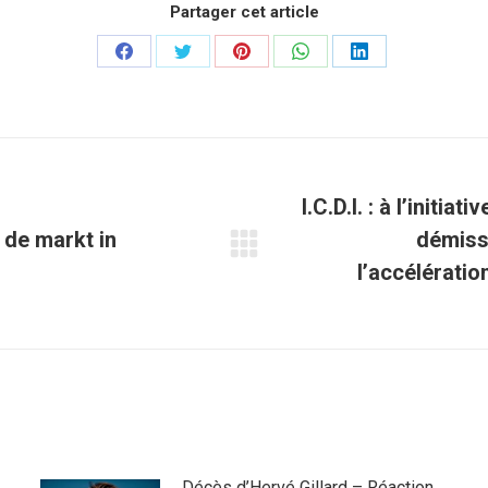
Partager cet article
Partager
Partager
Partager
Partager
Partager
sur
sur
sur
sur
sur
Facebook
Twitter
Pinterest
WhatsApp
LinkedIn
I.C.D.I. : à l’initi
 de markt in
démiss
Article
l’accélérati
suivant
:
Décès d’Hervé Gillard – Réaction