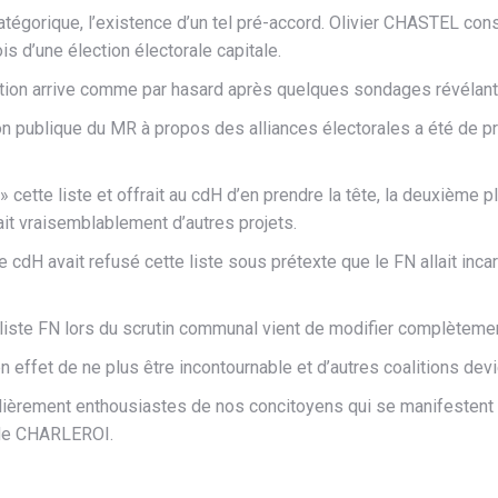
atégorique, l’existence d’un tel pré-accord. Olivier CHASTEL con
s d’une élection électorale capitale.
ation arrive comme par hasard après quelques sondages révélant 
ion publique du MR à propos des alliances électorales a été de 
cette liste et offrait au cdH d’en prendre la tête, la deuxième p
it vraisemblablement d’autres projets.
 le cdH avait refusé cette liste sous prétexte que le FN allait in
liste FN lors du scrutin communal vient de modifier complèteme
 en effet de ne plus être incontournable et d’autres coalitions de
ulièrement enthousiastes de nos concitoyens qui se manifestent
e de CHARLEROI.