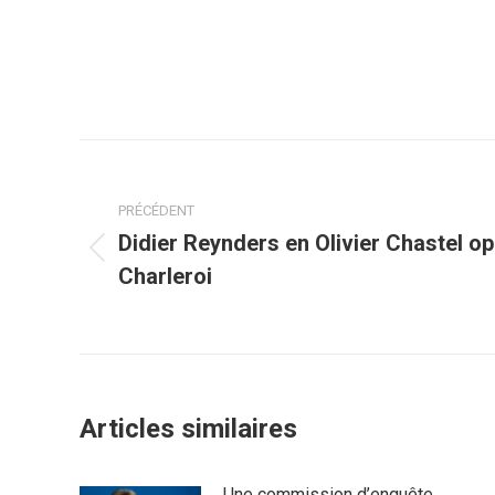
Navigation
article
PRÉCÉDENT
Didier Reynders en Olivier Chastel op
Article
Charleroi
précédent
:
Articles similaires
Une commission d’enquête