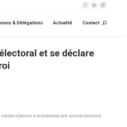
La
La
La
page
page
page
ions & Délégations
Actualité
Contact
Facebook
Twitter
Dribble
Recherche
s'ouvre
s'ouvre
s'ouvre
:
dans
dans
dans
une
une
une
électoral et se déclare
nouvelle
nouvelle
nouvelle
fenêtre
fenêtre
fenêtre
roi
 média relatives à un prétendu pré-accord électoral