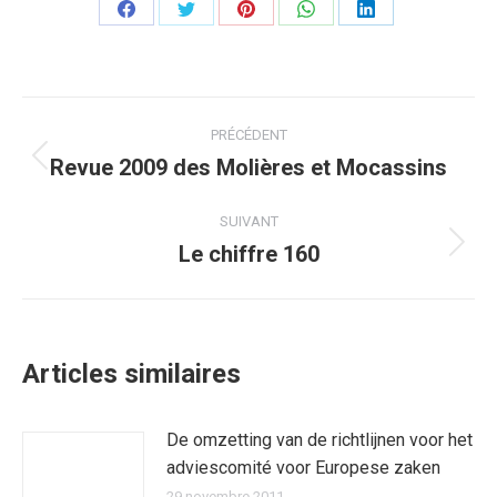
Partager
Partager
Partager
Partager
Partager
sur
sur
sur
sur
sur
Facebook
Twitter
Pinterest
WhatsApp
LinkedIn
Navigation
PRÉCÉDENT
article
Revue 2009 des Molières et Mocassins
Article
précédent
:
SUIVANT
Le chiffre 160
Article
suivant
:
Articles similaires
De omzetting van de richtlijnen voor het
adviescomité voor Europese zaken
29 novembre 2011