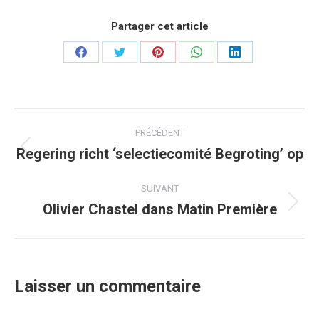
Partager cet article
Partager
Partager
Partager
Partager
Partager
sur
sur
sur
sur
sur
Facebook
Twitter
Pinterest
WhatsApp
LinkedIn
Navigation
PRÉCÉDENT
article
Regering richt ‘selectiecomité Begroting’ op
Article
précédent
:
SUIVANT
Olivier Chastel dans Matin Première
Article
suivant
:
Laisser un commentaire