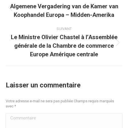
article
Algemene Vergadering van de Kamer van
Article
Koophandel Europa – Midden-Amerika
précédent
:
SUIVANT
Le Ministre Olivier Chastel à l’Assemblée
générale de la Chambre de commerce
Article
suivant
Europe Amérique centrale
:
Laisser un commentaire
Votre adresse e-mail ne sera pas publiée Champs requis marqués
avec
*
Commentaire