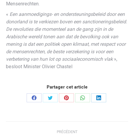
Mensenrechten.
«
Een aanmoedigings- en ondersteuningsbeleid door een
donorland is te verkiezen boven een sanctioneringsbeleid.
De revoluties die momenteel aan de gang zijn in de
Arabische wereld tonen aan dat de bevolking ook van
mening is dat een politiek open klimaat, met respect voor
de mensenrechten, de beste verzekering is voor een
verbetering van hun lot op sociaaleconomisch vlak
»,
besloot Minister Olivier Chastel
Partager cet article
Partager
Partager
Partager
Partager
Partager
sur
sur
sur
sur
sur
Facebook
Twitter
Pinterest
WhatsApp
LinkedIn
Navigation
PRÉCÉDENT