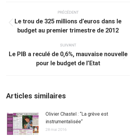
Facebook
Twitter
Pinterest
WhatsApp
LinkedIn
Navigation
PRÉCÉDENT
article
Le trou de 325 millions d’euros dans le
Article
budget au premier trimestre de 2012
précédent
:
SUIVANT
Le PIB a reculé de 0,6%, mauvaise nouvelle
Article
pour le budget de l’Etat
suivant
:
Articles similaires
Olivier Chastel : “La grève est
instrumentalisée“
28 mai 2016