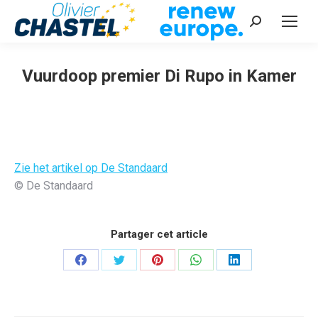
Recherche
:
Vuurdoop premier Di Rupo in Kamer
Vous êtes ici :
Zie het artikel op De Standaard
© De Standaard
Partager cet article
Partager
Partager
Partager
Partager
Partager
sur
sur
sur
sur
sur
Facebook
Twitter
Pinterest
WhatsApp
LinkedIn