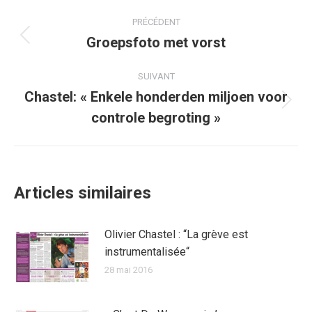
Navigation
PRÉCÉDENT
article
Groepsfoto met vorst
Article
précédent
:
SUIVANT
Chastel: « Enkele honderden miljoen voor
Article
controle begroting »
suivant
:
Articles similaires
Olivier Chastel : “La grève est
instrumentalisée“
28 mai 2016