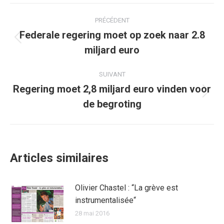
Facebook
Twitter
Pinterest
WhatsApp
LinkedIn
Navigation
PRÉCÉDENT
article
Federale regering moet op zoek naar 2.8
Article
miljard euro
précédent
:
SUIVANT
Regering moet 2,8 miljard euro vinden voor
Article
de begroting
suivant
:
Articles similaires
Olivier Chastel : “La grève est
instrumentalisée“
28 mai 2016