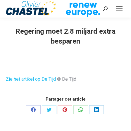
Recherche
:
Regering moet 2.8 miljard extra
besparen
Vous êtes ici :
Zie het artikel op De Tijd
© De Tijd
Partager cet article
Partager
Partager
Partager
Partager
Partager
sur
sur
sur
sur
sur