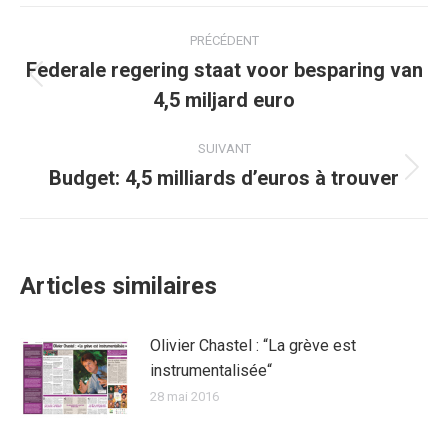
Facebook
Twitter
Pinterest
WhatsApp
LinkedIn
Navigation
PRÉCÉDENT
article
Federale regering staat voor besparing van
Article
4,5 miljard euro
précédent
:
SUIVANT
Budget: 4,5 milliards d’euros à trouver
Article
suivant
:
Articles similaires
Olivier Chastel : “La grève est
instrumentalisée“
28 mai 2016