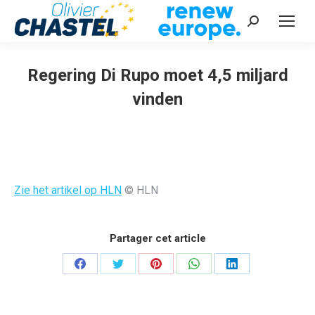
Recherche
:
Regering Di Rupo moet 4,5 miljard
vinden
Vous êtes ici :
Zie het artikel op HLN
© HLN
Partager cet article
Partager
Partager
Partager
Partager
Partager
sur
sur
sur
sur
sur