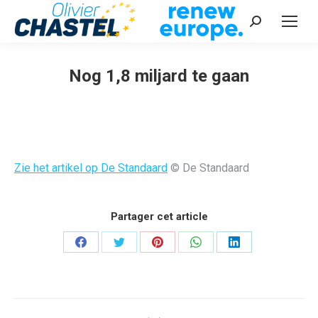
Recherche
:
Nog 1,8 miljard te gaan
Vous êtes ici :
Zie het artikel op De Standaard
© De Standaard
Partager cet article
Partager
Partager
Partager
Partager
Partager
sur
sur
sur
sur
sur
Facebook
Twitter
Pinterest
WhatsApp
LinkedIn
Navigation