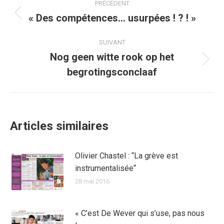
PRÉCÉDENT
article
« Des compétences… usurpées ! ? ! »
Article
précédent
:
SUIVANT
Nog geen witte rook op het
Article
begrotingsconclaaf
suivant
:
Articles similaires
Olivier Chastel : “La grève est
instrumentalisée“
28 mai 2016
« C’est De Wever qui s’use, pas nous