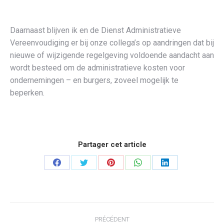
Daarnaast blijven ik en de Dienst Administratieve
Vereenvoudiging er bij onze collega’s op aandringen dat bij
nieuwe of wijzigende regelgeving voldoende aandacht aan
wordt besteed om de administratieve kosten voor
ondernemingen – en burgers, zoveel mogelijk te
beperken.
Partager cet article
Partager
Partager
Partager
Partager
Partager
sur
sur
sur
sur
sur
Facebook
Twitter
Pinterest
WhatsApp
LinkedIn
Navigation
PRÉCÉDENT