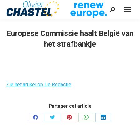
Recherche
:
Europese Commissie haalt België van
het strafbankje
Vous êtes ici :
Zie het artikel op De Redactie
Partager cet article
Partager
Partager
Partager
Partager
Partager
sur
sur
sur
sur
sur