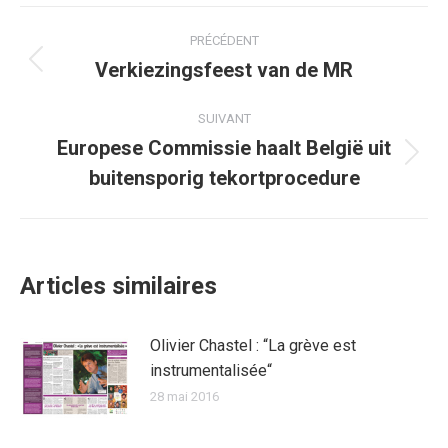
Facebook
Twitter
Pinterest
WhatsApp
LinkedIn
Navigation
PRÉCÉDENT
article
Verkiezingsfeest van de MR
Article
précédent
:
SUIVANT
Europese Commissie haalt België uit
Article
buitensporig tekortprocedure
suivant
:
Articles similaires
Olivier Chastel : “La grève est
instrumentalisée“
28 mai 2016