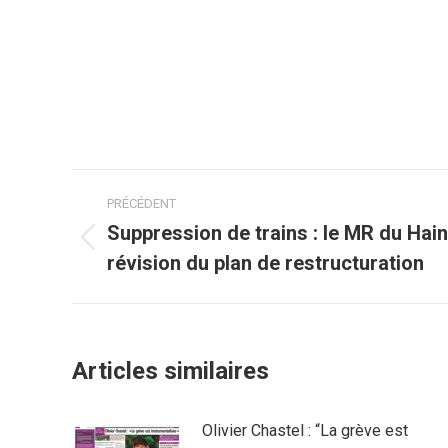
Navigation
PRÉCÉDENT
article
Suppression de trains : le MR du Ha
Article
révision du plan de restructuration
précédent
:
Articles similaires
Olivier Chastel : “La grève est