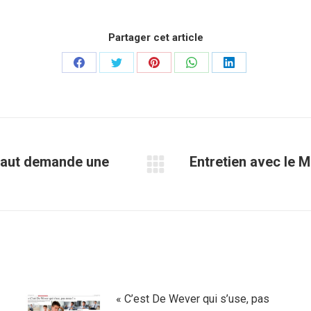
Partager cet article
Partager
Partager
Partager
Partager
Partager
sur
sur
sur
sur
sur
Facebook
Twitter
Pinterest
WhatsApp
LinkedIn
inaut demande une
Entretien avec le 
Article
suivant
:
« C’est De Wever qui s’use, pas