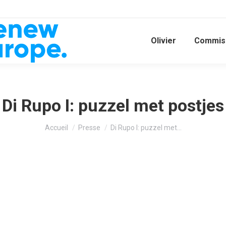
Olivier
Commiss
Di Rupo I: puzzel met postjes
Vous êtes ici :
Accueil
Presse
Di Rupo I: puzzel met…