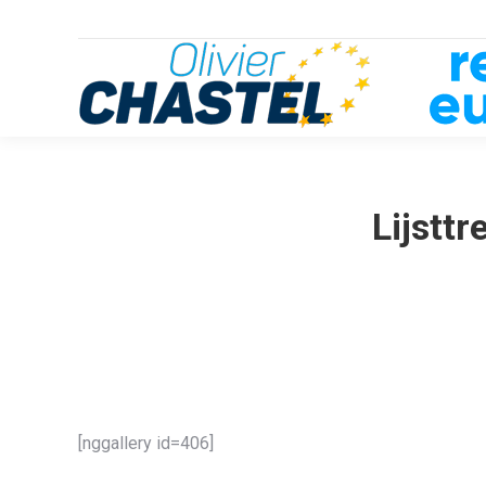
Lijstt
[nggallery id=406]