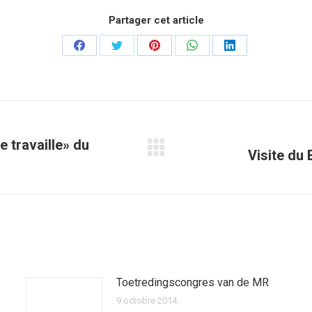
Partager cet article
Partager
Partager
Partager
Partager
Partager
sur
sur
sur
sur
sur
Facebook
Twitter
Pinterest
WhatsApp
LinkedIn
e travaille» du
Visite du
Article
suivant
:
Toetredingscongres van de MR
9 octobre 2014