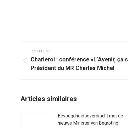
Navigation
PRÉCÉDENT
article
Charleroi : conférence «L’Avenir, ça s
Article
Président du MR Charles Michel
précédent
:
Articles similaires
Bevoegdheidsoverdracht met de
nieuwe Minister van Begroting