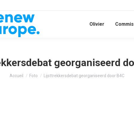
Olivier
Commiss
rekkersdebat georganiseerd d
Vous êtes ici :
Accueil
Foto
Lijsttrekkersdebat georganiseerd door B4C