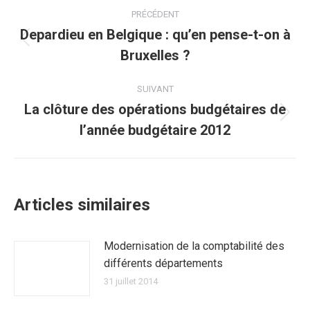
Navigation
PRÉCÉDENT
article
Depardieu en Belgique : qu’en pense-t-on à
Article
Bruxelles ?
précédent
:
SUIVANT
La clôture des opérations budgétaires de
Article
l’année budgétaire 2012
suivant
:
Articles similaires
Modernisation de la comptabilité des
différents départements
31 juillet 2014