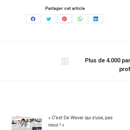
Partager cet article
Partager
Partager
Partager
Partager
Partager
sur
sur
sur
sur
sur
Facebook
Twitter
Pinterest
WhatsApp
LinkedIn
Plus de 4.000 pa
Article
pro
suivant
:
« C’est De Wever qui s’use, pas
nous ! »