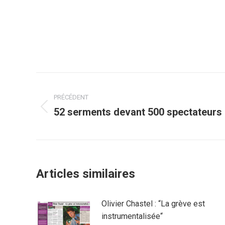
Navigation
PRÉCÉDENT
article
52 serments devant 500 spectateurs
Article
précédent
:
Articles similaires
Olivier Chastel : “La grève est
instrumentalisée“