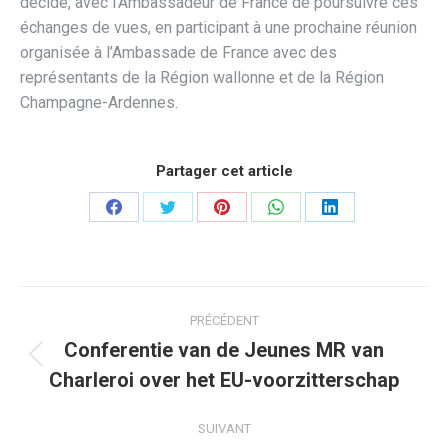
décidé, avec l’Ambassadeur de France de poursuivre ces
échanges de vues, en participant à une prochaine réunion
organisée à l’Ambassade de France avec des
représentants de la Région wallonne et de la Région
Champagne-Ardennes.
Partager cet article
Partager
Partager
Partager
Partager
Partager
sur
sur
sur
sur
sur
Facebook
Twitter
Pinterest
WhatsApp
LinkedIn
Navigation
PRÉCÉDENT
article
Conferentie van de Jeunes MR van
Article
Charleroi over het EU-voorzitterschap
précédent
:
SUIVANT