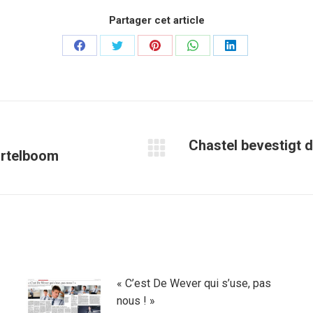
Partager cet article
Partager
Partager
Partager
Partager
Partager
sur
sur
sur
sur
sur
Facebook
Twitter
Pinterest
WhatsApp
LinkedIn
Chastel bevestigt d
urtelboom
Article
suivant
:
« C’est De Wever qui s’use, pas
nous ! »