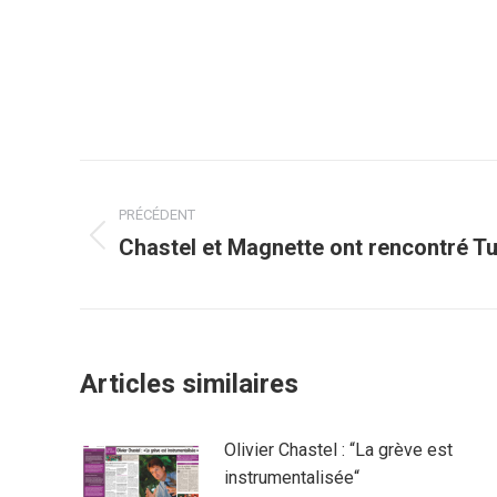
Navigation
PRÉCÉDENT
article
Chastel et Magnette ont rencontré T
Article
précédent
:
Articles similaires
Olivier Chastel : “La grève est
instrumentalisée“