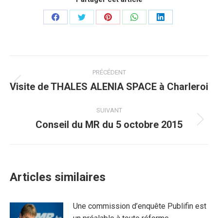
Partager
Partager
Partager
Partager
Partager
sur
sur
sur
sur
sur
Facebook
Twitter
Pinterest
WhatsApp
LinkedIn
Navigation
PRÉCÉDENT
article
Visite de THALES ALENIA SPACE à Charleroi
Article
précédent
:
SUIVANT
Conseil du MR du 5 octobre 2015
Article
suivant
:
Articles similaires
Une commission d’enquête Publifin est