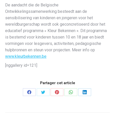
De aandacht die de Belgische
Ontwikkelingssamenwerking besteedt aan de
sensibilisering van kinderen en jongeren voor het
wereldburgerschap wordt ook geconcretiseerd door het
educatief programma « Kleur Bekennen ». Dit programma
is bestemd voor kinderen tussen 10 en 18 jaar en biedt
vormingen voor lesgevers, activiteiten, pedagogische
hulpbronnen en steun voor projecten. Meer info op
www.kleurbekennen.be
[nggallery id=121]
Partager cet article
Partager
Partager
Partager
Partager
Partager
sur
sur
sur
sur
sur
Facebook
Twitter
Pinterest
WhatsApp
LinkedIn