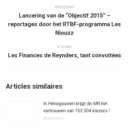
Navigation
PRÉCÉDENT
article
Lancering van de “Objectif 2015” –
reportages door het RTBF-programma Les
Article
précédent
Niouzz
:
SUIVANT
Les Finances de Reynders, tant convoitées
Article
suivant
:
Articles similaires
In Henegouwen krijgt de MR het
vertrouwen van 153.304 kiezers !
28 mai 2014