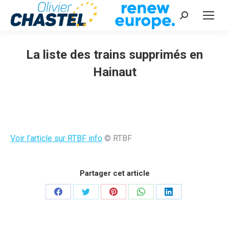
Recherche
:
La liste des trains supprimés en
Hainaut
Vous êtes ici :
Voir l’article sur RTBF info
© RTBF
Partager cet article
Partager
Partager
Partager
Partager
Partager
sur
sur
sur
sur
sur