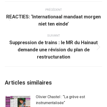
Facebook
Twitter
Pinterest
WhatsApp
LinkedIn
Navigation
PRÉCÉDENT
article
REACTIES: ‘Internationaal mandaat morgen
Article
niet ten einde’
précédent
:
SUIVANT
Suppression de trains : le MR du Hainaut
demande une révision du plan de
Article
suivant
restructuration
:
Articles similaires
Olivier Chastel : “La grève est
instrumentalisée“