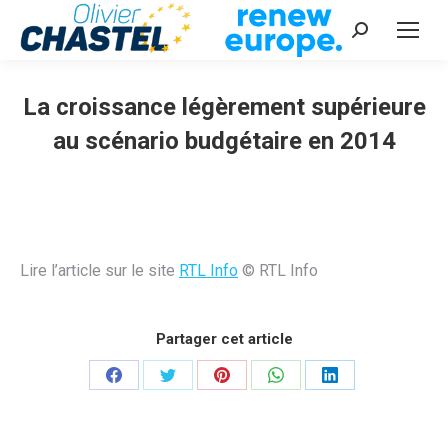
Recherche
:
La croissance légèrement supérieure
au scénario budgétaire en 2014
Vous êtes ici :
Lire l’article sur le site
RTL Info
© RTL Info
Partager cet article
Partager
Partager
Partager
Partager
Partager
sur
sur
sur
sur
sur