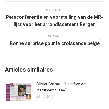
Facebook
Twitter
Pinterest
WhatsApp
LinkedIn
Navigation
PRÉCÉDENT
article
Persconferentie en voorstelling van de MR-
Article
lijst voor het arrondissement Bergen
précédent
:
SUIVANT
Bonne surprise pour la croissance belge
Article
suivant
:
Articles similaires
Olivier Chastel : “La grève est
instrumentalisée“
28 mai 2016