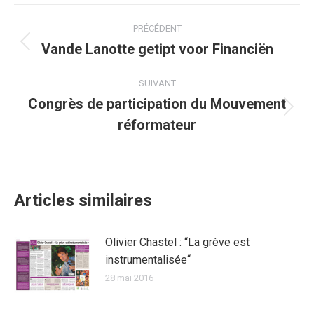
Facebook
Twitter
Pinterest
WhatsApp
LinkedIn
Navigation
PRÉCÉDENT
article
Vande Lanotte getipt voor Financiën
Article
précédent
:
SUIVANT
Congrès de participation du Mouvement
Article
réformateur
suivant
:
Articles similaires
Olivier Chastel : “La grève est
instrumentalisée“
28 mai 2016