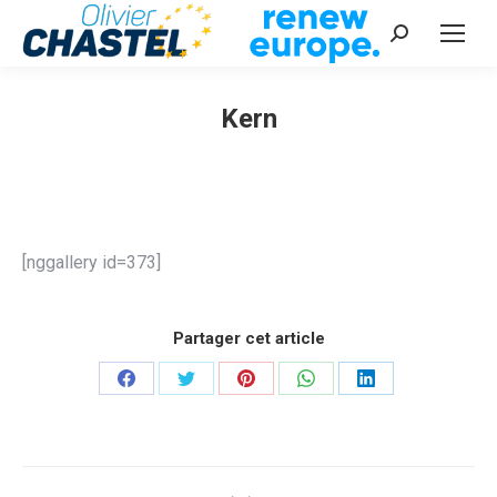
Recherche
:
Kern
Vous êtes ici :
[nggallery id=373]
Partager cet article
Partager
Partager
Partager
Partager
Partager
sur
sur
sur
sur
sur
Facebook
Twitter
Pinterest
WhatsApp
LinkedIn
Navigation