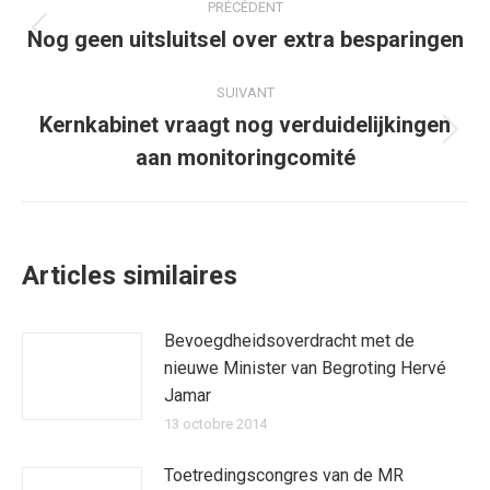
PRÉCÉDENT
article
Nog geen uitsluitsel over extra besparingen
Article
précédent
:
SUIVANT
Kernkabinet vraagt nog verduidelijkingen
Article
aan monitoringcomité
suivant
:
Articles similaires
Bevoegdheidsoverdracht met de
nieuwe Minister van Begroting Hervé
Jamar
13 octobre 2014
Toetredingscongres van de MR