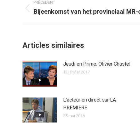
PRÉCÉDENT
article
Bijeenkomst van het provinciaal MR-
Article
précédent
:
Articles similaires
Jeudi en Prime: Olivier Chastel
12 janvier 2017
L’acteur en direct sur LA
PREMIERE
25 mai 2016