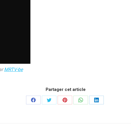
ar
MRTV-be
Partager cet article
Partager
Partager
Partager
Partager
Partager
sur
sur
sur
sur
sur
Facebook
Twitter
Pinterest
WhatsApp
LinkedIn