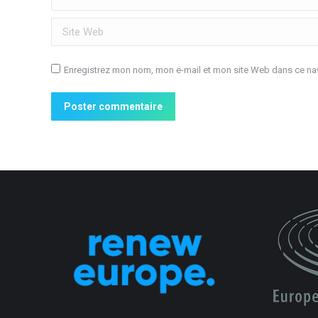
Site Web
Enregistrez mon nom, mon e-mail et mon site Web dans ce nav
Poster commentaire