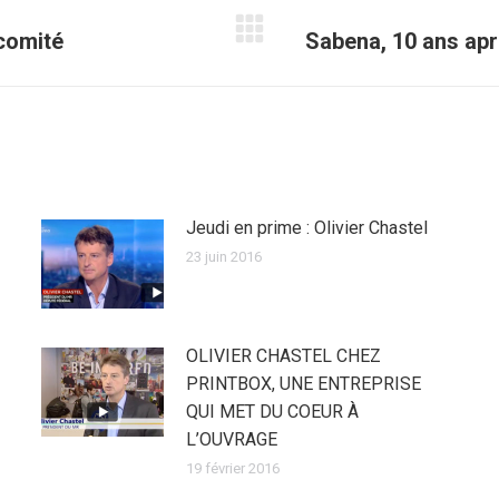
comité
Sabena, 10 ans apr
Article
suivant
:
Jeudi en prime : Olivier Chastel
23 juin 2016
OLIVIER CHASTEL CHEZ
PRINTBOX, UNE ENTREPRISE
QUI MET DU COEUR À
L’OUVRAGE
19 février 2016