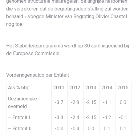
genomen structurele maatregelen, belangrijke hefbomen
die verzekeren dat de begrotingsdoelstelling zal worden
behaald » voegde Minister van Begroting Olivier Chastel
nog toe.
Het Stabiliteitsprogramma wordt op 30 april ingediend bij
de Europese Commissie
.
Vorderingensaldo per Entiteit
Als % bbp
2011
2012
2013
2014
2015
Gezamenlijke
-3.7
-2.8
-2.15
-1.1
0.0
overheid
– Entiteit I
-3.4
-2.4
-2.15
-1.2
-0.1
– Entiteit II
-0.3
-0.4
0.0
0.1
0.1