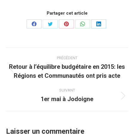
Partager cet article
Partager
Partager
Partager
Partager
Partager
sur
sur
sur
sur
sur
Facebook
Twitter
Pinterest
WhatsApp
LinkedIn
Navigation
PRÉCÉDENT
article
Retour à l’équilibre budgétaire en 2015: les
Article
Régions et Communautés ont pris acte
précédent
:
SUIVANT
1er mai à Jodoigne
Article
suivant
:
Laisser un commentaire