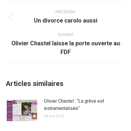
Facebook
Twitter
Pinterest
WhatsApp
LinkedIn
Navigation
PRÉCÉDENT
article
Un divorce carolo aussi
Article
précédent
:
SUIVANT
Olivier Chastel laisse la porte ouverte au
Article
FDF
suivant
:
Articles similaires
Olivier Chastel : “La grève est
instrumentalisée“
28 mai 2016