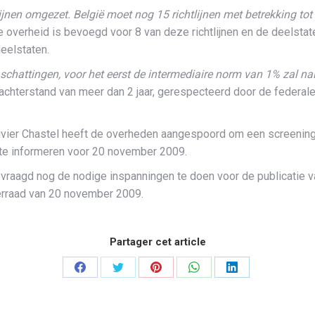
ijnen omgezet. België moet nog 15 richtlijnen met betrekking to
verheid is bevoegd voor 8 van deze richtlijnen en de deelstaten v
eelstaten.
schattingen, voor het eerst de intermediaire norm van 1% zal na
gsachterstand van meer dan 2 jaar, gerespecteerd door de federa
ivier Chastel heeft de overheden aangespoord om een screening
 te informeren voor 20 november 2009.
vraagd nog de nodige inspanningen te doen voor de publicatie 
terraad van 20 november 2009.
Partager cet article
Partager
Partager
Partager
Partager
Partager
sur
sur
sur
sur
sur