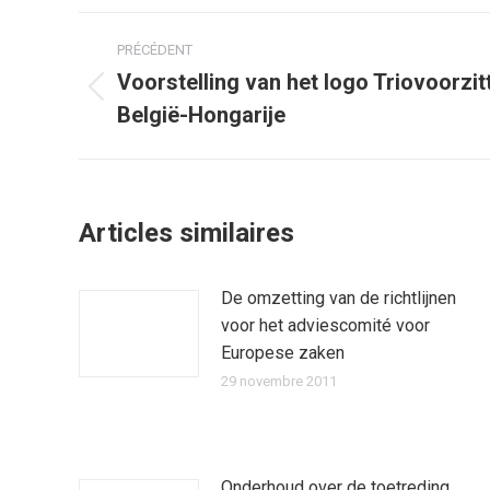
Navigation
PRÉCÉDENT
article
Voorstelling van het logo Triovoorzi
Article
België-Hongarije
précédent
:
Articles similaires
De omzetting van de richtlijnen
voor het adviescomité voor
Europese zaken
29 novembre 2011
Onderhoud over de toetreding