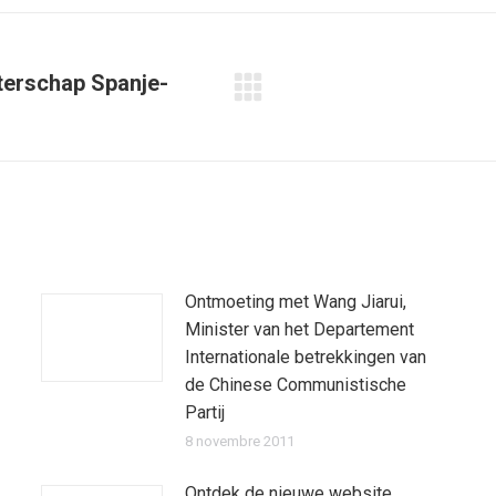
Facebook
Twitter
Pinterest
WhatsApp
LinkedIn
tterschap Spanje-
Article
suivant
:
Ontmoeting met Wang Jiarui,
Minister van het Departement
Internationale betrekkingen van
de Chinese Communistische
Partij
8 novembre 2011
Ontdek de nieuwe website