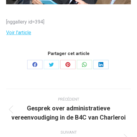
[nggallery id=394]
Voir l’article
Partager cet article
Partager
Partager
Partager
Partager
Partager
sur
sur
sur
sur
sur
Facebook
Twitter
Pinterest
WhatsApp
LinkedIn
Navigation
PRÉCÉDENT
article
Gesprek over administratieve
Article
vereenvoudiging in de B4C van Charleroi
précédent
:
SUIVANT