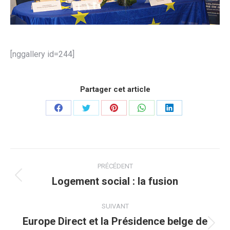
[nggallery id=244]
Partager cet article
Partager
Partager
Partager
Partager
Partager
sur
sur
sur
sur
sur
Facebook
Twitter
Pinterest
WhatsApp
LinkedIn
Navigation
PRÉCÉDENT
article
Logement social : la fusion
Article
précédent
:
SUIVANT
Europe Direct et la Présidence belge de
Article