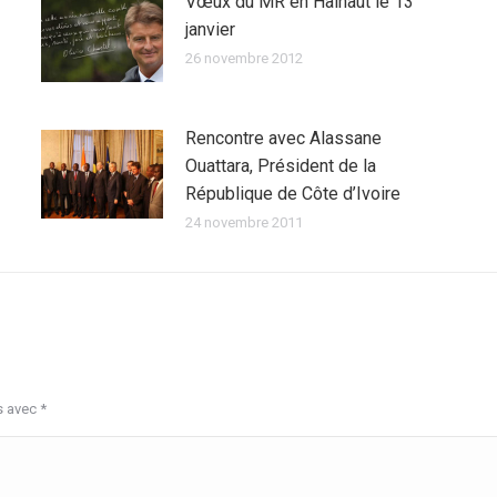
Vœux du MR en Hainaut le 13
janvier
26 novembre 2012
Rencontre avec Alassane
Ouattara, Président de la
République de Côte d’Ivoire
24 novembre 2011
s avec
*