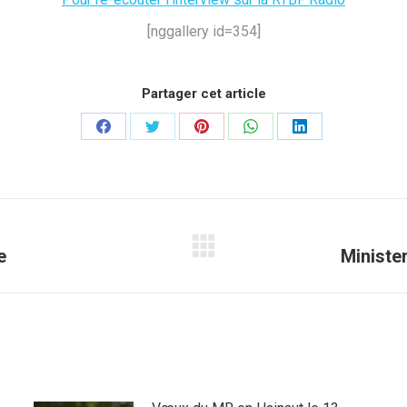
[nggallery id=354]
Partager cet article
Partager
Partager
Partager
Partager
Partager
sur
sur
sur
sur
sur
Facebook
Twitter
Pinterest
WhatsApp
LinkedIn
e
Ministe
Article
suivant
: