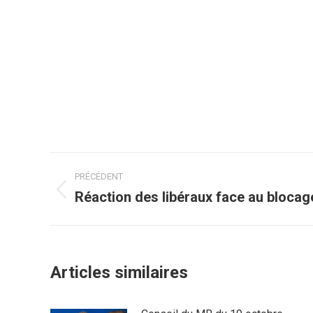
Navigation
PRÉCÉDENT
article
Réaction des libéraux face au blocag
Article
précédent
:
Articles similaires