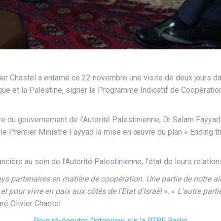
r Chastel a entamé ce 22 novembre une visite de deux jours dans
ique et la Palestine, signer le Programme Indicatif de Coopérat
e du gouvernement de l’Autorité Palestinienne, Dr Salam Fayyad. Ils
 le Premier Ministre Fayyad la mise en œuvre du plan « Ending the
ière au sein de l’Autorité Palestinienne, l’état de leurs relation
ys partenaires en matière de coopération. Une partie de notre aide
t pour vivre en paix aux côtés de l’Etat d’Israël
». «
L’autre parti
ré Olivier Chastel
Pour ré-écouter l’interview sur la RTBF Radio