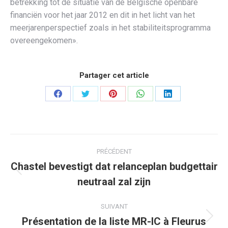
betrekking tot de situatie van de Belgische openbare
financiën voor het jaar 2012 en dit in het licht van het
meerjarenperspectief zoals in het stabiliteitsprogramma
overeengekomen».
Partager cet article
Partager
Partager
Partager
Partager
Partager
sur
sur
sur
sur
sur
Facebook
Twitter
Pinterest
WhatsApp
LinkedIn
Navigation
PRÉCÉDENT
article
Chastel bevestigt dat relanceplan budgettair
Article
neutraal zal zijn
précédent
:
SUIVANT
Présentation de la liste MR-IC à Fleurus
Article