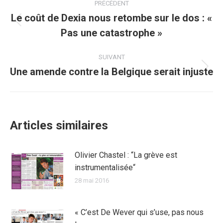
PRÉCÉDENT
article
Le coût de Dexia nous retombe sur le dos : «
Article
Pas une catastrophe »
précédent
:
SUIVANT
Une amende contre la Belgique serait injuste
Article
suivant
:
Articles similaires
Olivier Chastel : “La grève est
instrumentalisée“
28 mai 2016
« C’est De Wever qui s’use, pas nous