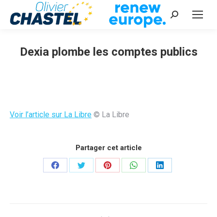
Recherche
:
Dexia plombe les comptes publics
Vous êtes ici :
Voir l’article sur La Libre
© La Libre
Partager cet article
Partager
Partager
Partager
Partager
Partager
sur
sur
sur
sur
sur
Facebook
Twitter
Pinterest
WhatsApp
LinkedIn
Navigation