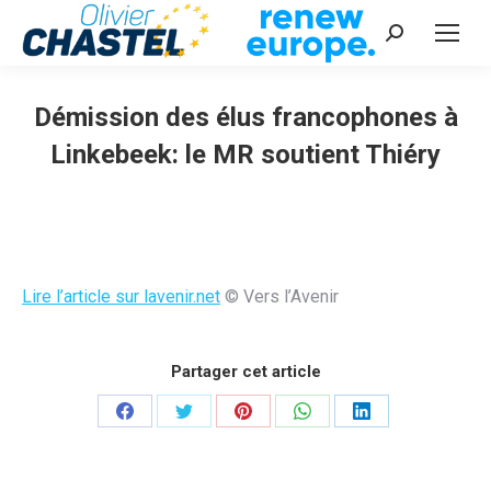
Recherche
:
Démission des élus francophones à
Linkebeek: le MR soutient Thiéry
Vous êtes ici :
Lire l’article sur lavenir.net
© Vers l’Avenir
Partager cet article
Partager
Partager
Partager
Partager
Partager
sur
sur
sur
sur
sur