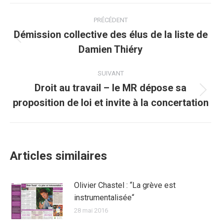
Facebook
Twitter
Pinterest
WhatsApp
LinkedIn
Navigation
PRÉCÉDENT
article
Démission collective des élus de la liste de
Article
Damien Thiéry
précédent
:
SUIVANT
Droit au travail – le MR dépose sa
Article
proposition de loi et invite à la concertation
suivant
:
Articles similaires
Olivier Chastel : “La grève est
instrumentalisée“
28 mai 2016