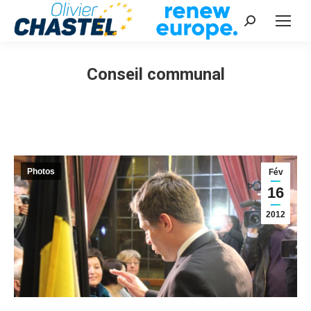
Recherche
:
Conseil communal
Vous êtes ici :
Photos
Fév
16
2012