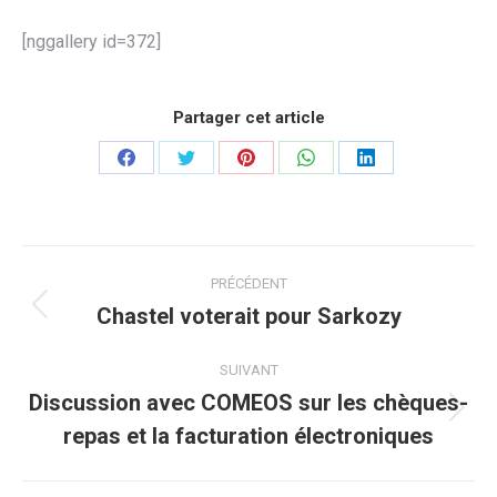
[nggallery id=372]
Partager cet article
Partager
Partager
Partager
Partager
Partager
sur
sur
sur
sur
sur
Facebook
Twitter
Pinterest
WhatsApp
LinkedIn
Navigation
PRÉCÉDENT
article
Chastel voterait pour Sarkozy
Article
précédent
:
SUIVANT
Discussion avec COMEOS sur les chèques-
Article
repas et la facturation électroniques
suivant
: