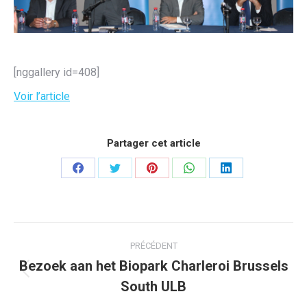
[nggallery id=408]
Voir l’article
Partager cet article
Partager
Partager
Partager
Partager
Partager
sur
sur
sur
sur
sur
Facebook
Twitter
Pinterest
WhatsApp
LinkedIn
Navigation
PRÉCÉDENT
article
Bezoek aan het Biopark Charleroi Brussels
Article
South ULB
précédent