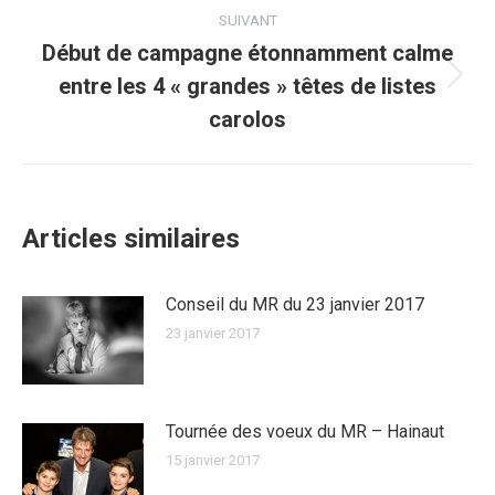
:
SUIVANT
Début de campagne étonnamment calme
entre les 4 « grandes » têtes de listes
Article
suivant
carolos
:
Articles similaires
Conseil du MR du 23 janvier 2017
23 janvier 2017
Tournée des voeux du MR – Hainaut
15 janvier 2017