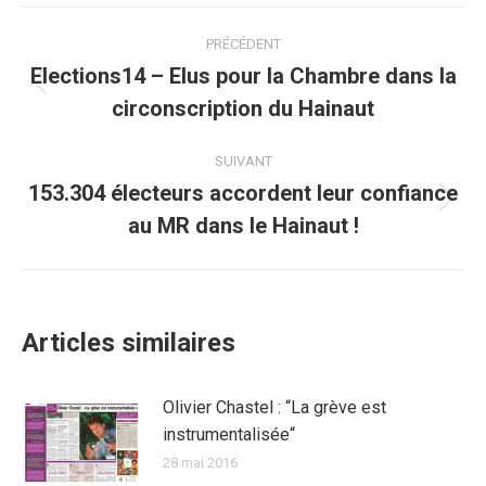
Facebook
Twitter
Pinterest
WhatsApp
LinkedIn
Navigation
PRÉCÉDENT
article
Elections14 – Elus pour la Chambre dans la
Article
circonscription du Hainaut
précédent
:
SUIVANT
153.304 électeurs accordent leur confiance
Article
au MR dans le Hainaut !
suivant
:
Articles similaires
Olivier Chastel : “La grève est
instrumentalisée“
28 mai 2016