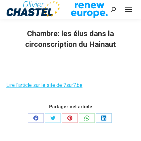
Recherche
:
Chambre: les élus dans la
circonscription du Hainaut
Vous êtes ici :
Lire l’article sur le site de 7sur7.be
Partager cet article
Partager
Partager
Partager
Partager
Partager
sur
sur
sur
sur
sur