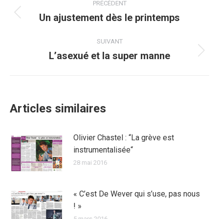
PRÉCÉDENT
article
Un ajustement dès le printemps
Article
précédent
:
SUIVANT
L’asexué et la super manne
Article
suivant
:
Articles similaires
Olivier Chastel : “La grève est
instrumentalisée“
28 mai 2016
« C’est De Wever qui s’use, pas nous
! »
5 mars 2016