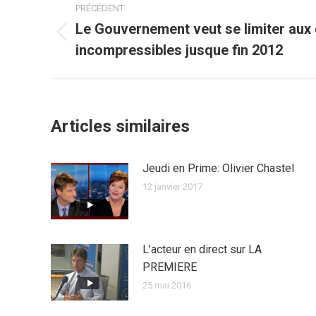
PRÉCÉDENT
article
Le Gouvernement veut se limiter aux
Article
incompressibles jusque fin 2012
précédent
:
Articles similaires
Jeudi en Prime: Olivier Chastel
12 janvier 2017
L’acteur en direct sur LA
PREMIERE
25 mai 2016