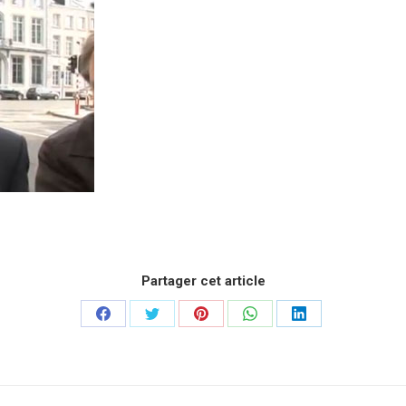
Partager cet article
Partager
Partager
Partager
Partager
Partager
sur
sur
sur
sur
sur
Facebook
Twitter
Pinterest
WhatsApp
LinkedIn